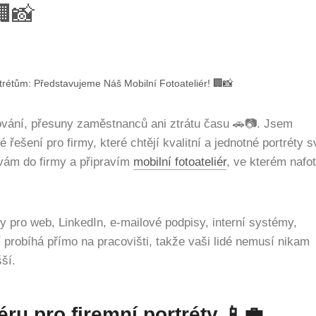
🏢📸
trétům: Představujeme Náš Mobilní Fotoateliér! 🏢📸
vání, přesuny zaměstnanců ani ztrátu času 🚗📷. Jsem
 řešení pro firmy, které chtějí kvalitní a jednotné portréty 
vám do firmy a připravím
mobilní fotoateliér
, ve kterém nafo
ty pro web, LinkedIn, e-mailové podpisy, interní systémy,
 probíhá přímo na pracovišti, takže vaši lidé nemusí nikam
ší.
ru pro firemní portréty 📱💼