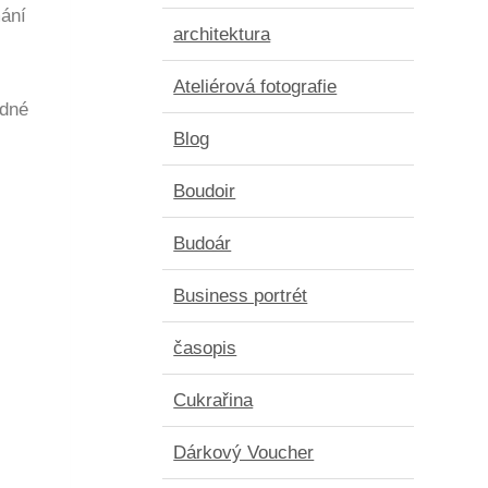
mání
architektura
Ateliérová fotografie
odné
Blog
Boudoir
Budoár
Business portrét
časopis
Cukrařina
Dárkový Voucher