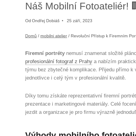
Náš Mobilní Fotoateliér! 
Od
Ondřej Dobiáš
25 září, 2023
Domů
/
mobilni atelier
/
Revoluční Přístup k Firemním Por
Firemní portréty
nemusí znamenat složité pláno
profesionální fotograf z Prahy
a nabízím praktické
týmu bez zbytečné komplikace. Přijedu přímo k 
jednotlivce i celý tým v profesionální kvalitě.
Díky tomu získáte reprezentativní firemní portré
prezentace i marketingové materiály. Celé focení
jezdit a organizace je pro firmu výrazně jednoduš
Výhody mobilního fotoatelié