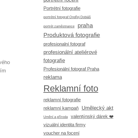
Portrétní fotografie
portrétní fotograf Ondřej Dobiáš
praha
portrét zaměstnance
Produktová fotografie
profesionalní fotograf
profesionální ateliérové
fotografie
svého
Profesionální fotograf Praha
tím
reklama
Reklamní foto
reklamní fotografie
Umělecký akt
reklamní kampaň
valentýnský dárek ❤️
Umění a příroda
vizuální identita firmy
voucher na focení