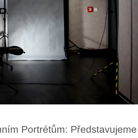
emním Portrétům: Představujeme