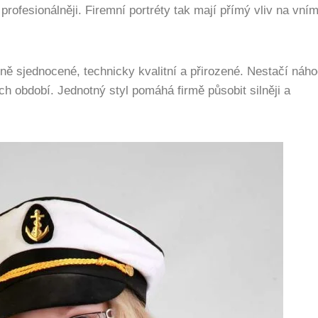
profesionálněji. Firemní portréty tak mají přímý vliv na vní
álně sjednocené, technicky kvalitní a přirozené. Nestačí náh
ch období. Jednotný styl pomáhá firmě působit silněji a