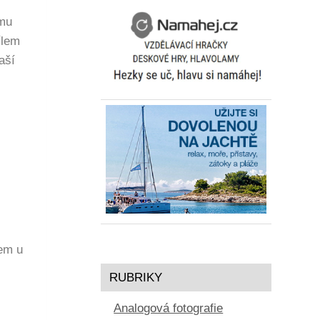
ému
ílem
aší
jem u
RUBRIKY
Analogová fotografie