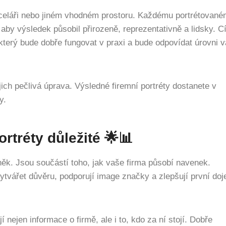
nceláři nebo jiném vhodném prostoru. Každému portrétovan
aby výsledek působil přirozeně, reprezentativně a lidsky. C
 který bude dobře fungovat v praxi a bude odpovídat úrovni v
jich pečlivá úprava. Výsledné firemní portréty dostanete v
y.
ortréty důležité 🌟📊
lněk. Jsou součástí toho, jak vaše firma působí navenek.
ytvářet důvěru, podporují image značky a zlepšují první do
í nejen informace o firmě, ale i to, kdo za ní stojí. Dobře