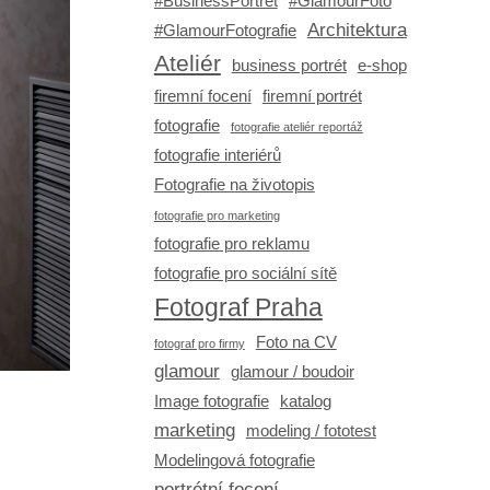
#BusinessPortrét
#GlamourFoto
Architektura
#GlamourFotografie
Ateliér
business portrét
e-shop
firemní focení
firemní portrét
fotografie
fotografie ateliér reportáž
fotografie interiérů
Fotografie na životopis
fotografie pro marketing
fotografie pro reklamu
fotografie pro sociální sítě
Fotograf Praha
Foto na CV
fotograf pro firmy
glamour
glamour / boudoir
Image fotografie
katalog
marketing
modeling / fototest
Modelingová fotografie
portrétní focení