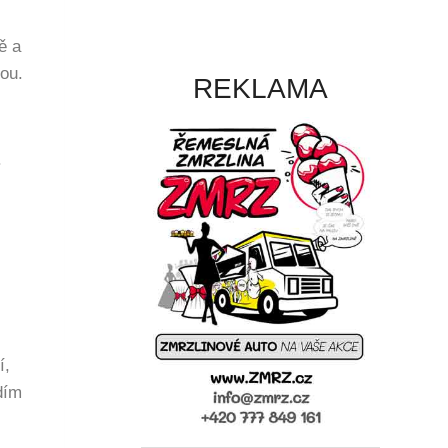
ě a
bou.
REKLAMA
.
í,
dím