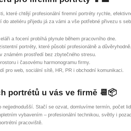
ti, které chtějí profesionální firemní portréty rychle, efektivn
í do ateliéru přijedu já za vámi a vše potřebné přivezu s se
eláři a focení probíhá plynule během pracovního dne.
istentní portréty, které působí profesionálně a důvěryhodně
 v známém prostředí bez zbytečného stresu.
prostoru i časovému harmonogramu firmy.
dí pro web, sociální sítě, HR, PR i obchodní komunikaci.
h portrétů u vás ve firmě 📆📦
o nejjednodušší. Stačí se ozvat, domluvíme termín, počet lid
mpletním vybavením – profesionální technikou, světly i poza
ortrétní pracoviště.