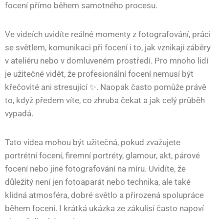
focení přímo během samotného procesu.
Ve videích uvidíte reálné momenty z fotografování, práci
se světlem, komunikaci při focení i to, jak vznikají záběry
v ateliéru nebo v domluveném prostředí. Pro mnoho lidí
je užitečné vidět, že profesionální focení nemusí být
křečovité ani stresující ✨. Naopak často pomůže právě
to, když předem víte, co zhruba čekat a jak celý průběh
vypadá.
Tato videa mohou být užitečná, pokud zvažujete
portrétní focení, firemní portréty, glamour, akt, párové
focení nebo jiné fotografování na míru. Uvidíte, že
důležitý není jen fotoaparát nebo technika, ale také
klidná atmosféra, dobré světlo a přirozená spolupráce
během focení. I krátká ukázka ze zákulisí často napoví