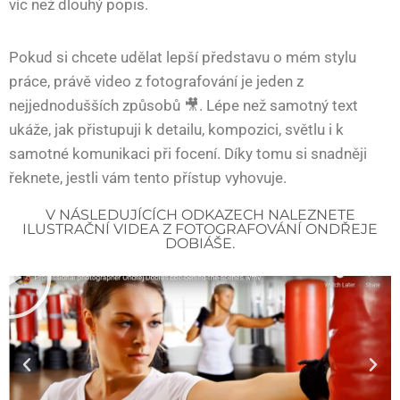
víc než dlouhý popis.
Pokud si chcete udělat lepší představu o mém stylu
práce, právě video z fotografování je jeden z
nejjednodušších způsobů 🎥. Lépe než samotný text
ukáže, jak přistupuji k detailu, kompozici, světlu i k
samotné komunikaci při focení. Díky tomu si snadněji
řeknete, jestli vám tento přístup vyhovuje.
V NÁSLEDUJÍCÍCH ODKAZECH NALEZNETE
ILUSTRAČNÍ VIDEA Z FOTOGRAFOVÁNÍ ONDŘEJE
DOBIÁŠE.