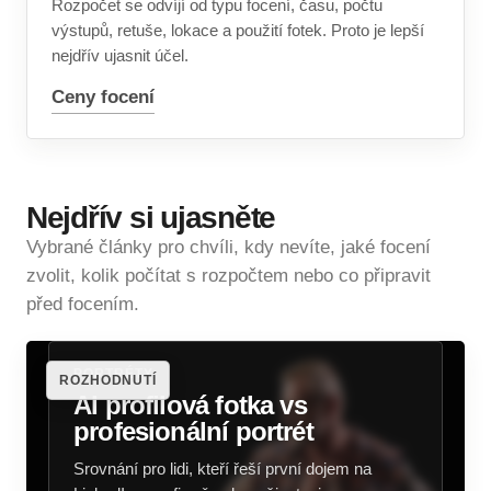
Rozpočet se odvíjí od typu focení, času, počtu
výstupů, retuše, lokace a použití fotek. Proto je lepší
nejdřív ujasnit účel.
Ceny focení
Nejdřív si ujasněte
Vybrané články pro chvíli, kdy nevíte, jaké focení
zvolit, kolik počítat s rozpočtem nebo co připravit
před focením.
PORTRÉTY
ROZHODNUTÍ
AI profilová fotka vs
profesionální portrét
Srovnání pro lidi, kteří řeší první dojem na