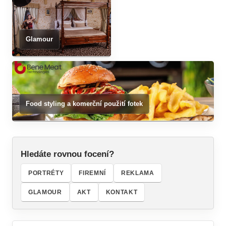
Glamour
Food styling a komerční použití fotek
Hledáte rovnou focení?
PORTRÉTY
FIREMNÍ
REKLAMA
GLAMOUR
AKT
KONTAKT