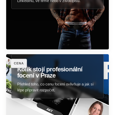
LinkedInu, ve firmě nebo v životopisu.
CENY
CENA
Kolik stojí profesionální
focení v Praze
Přehled toho, co cenu focení ovlivňuje a jak si
lépe připravit rozpočet.