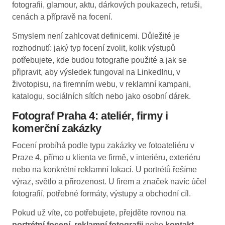
fotografii, glamour, aktu, dárkových poukazech, retuši,
cenách a přípravě na focení.
Smyslem není zahlcovat definicemi. Důležité je
rozhodnutí: jaký typ focení zvolit, kolik výstupů
potřebujete, kde budou fotografie použité a jak se
připravit, aby výsledek fungoval na LinkedInu, v
životopisu, na firemním webu, v reklamní kampani,
katalogu, sociálních sítích nebo jako osobní dárek.
Fotograf Praha 4: ateliér, firmy i
komerční zakázky
Focení probíhá podle typu zakázky ve fotoateliéru v
Praze 4, přímo u klienta ve firmě, v interiéru, exteriéru
nebo na konkrétní reklamní lokaci. U portrétů řešíme
výraz, světlo a přirozenost. U firem a značek navíc účel
fotografií, potřebné formáty, výstupy a obchodní cíl.
Pokud už víte, co potřebujete, přejděte rovnou na
portrétní focení
,
reklamní fotografii
nebo
kontakt
.