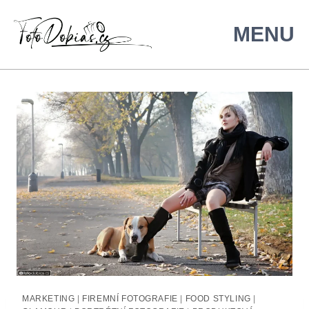
MARKETING
|
FIREMNÍ FOTOGRAFIE
|
FOOD STYLING
|