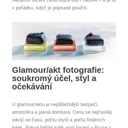
reklamní focení cena může lišit i řádově – a je to
v pořádku, když je popsané použití.
Glamour/akt fotografie:
soukromý účel, styl a
očekávání
U glamour/aktu je nejdůležitější bezpečí,
atmosféra a jasná domluva. Cena se nejčastěji
odvíjí od času, počtu stylů a počtu finálních
fotek. Pokud řešíte kolik stojí focení v Praze v