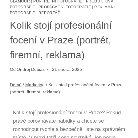
GLAMOUR
|
PORTRÉTNÍ FOTOGRAFIE
|
PRODUKTOVÁ
FOTOGRAFIE
|
PROPAGAČNÍ FOTOGRAFIE
|
REKLAMNÍ
FOTOGRAFIE
|
REPORTÁŽ
Kolik stojí profesionální
focení v Praze (portrét,
firemní, reklama)
Od
Ondřej Dobiáš
21 února, 2026
Domů
/
Marketing
/
Kolik stojí profesionální focení v Praze
(portrét, firemní, reklama)
Kolik stojí profesionální focení v Praze? Pokud
právě porovnáváte nabídky a chcete se
rozhodnout rychle a bezpečně, jste na správném
místě. V praxi totiž cena nevzniká „jen podle