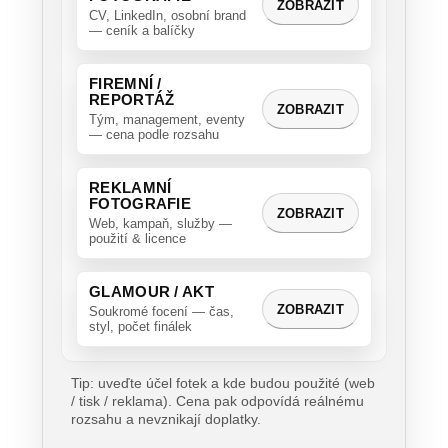
ZOBRAZIT
CV, LinkedIn, osobní brand
— ceník a balíčky
FIREMNÍ /
REPORTÁŽ
ZOBRAZIT
Tým, management, eventy
— cena podle rozsahu
REKLAMNÍ
FOTOGRAFIE
ZOBRAZIT
Web, kampaň, služby —
použití & licence
GLAMOUR / AKT
ZOBRAZIT
Soukromé focení — čas,
styl, počet finálek
Tip: uveďte účel fotek a kde budou použité (web
/ tisk / reklama). Cena pak odpovídá reálnému
rozsahu a nevznikají doplatky.