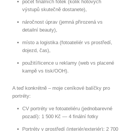
počet finálních fotek (kolik hotových
výstupů skutečně dostanete),
náročnost úprav (jemná přirozená vs
detailní beauty),
místo a logistika (fotoateliér vs prostředí,
dojezd, čas),
použití/licence u reklamy (web vs placené
kampě vs tisk/OOH).
A teď konkrétně – moje ceníkové balíčky pro
portréty:
CV portréty ve fotoateliéru (jednobarevné
pozadí): 1 500 Kč — 4 finální fotky
Portréty v prostředí (interiér/exteriér): 2 700