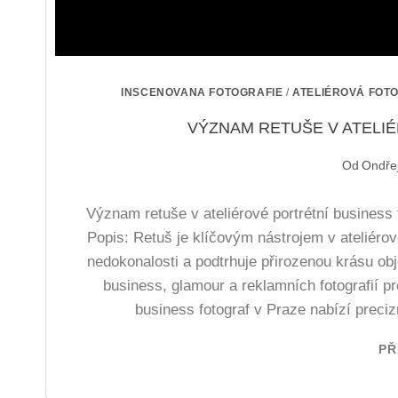
INSCENOVANA FOTOGRAFIE
/
ATELIÉROVÁ FOT
VÝZNAM RETUŠE V ATELIÉR
Od
Ondře
Význam retuše v ateliérové portrétní business fo
Popis: Retuš je klíčovým nástrojem v ateliérové
nedokonalosti a podtrhuje přirozenou krásu obje
business, glamour a reklamních fotografií pr
business fotograf v Praze nabízí precizn
PŘ