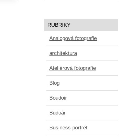
RUBRIKY
Analogová fotografie
architektura
Ateliérová fotografie
Blog
Boudoir
Budoár
Business portrét