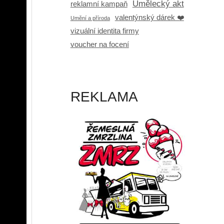
Umělecký akt
reklamní kampaň
valentýnský dárek ❤️
Umění a příroda
vizuální identita firmy
voucher na focení
REKLAMA