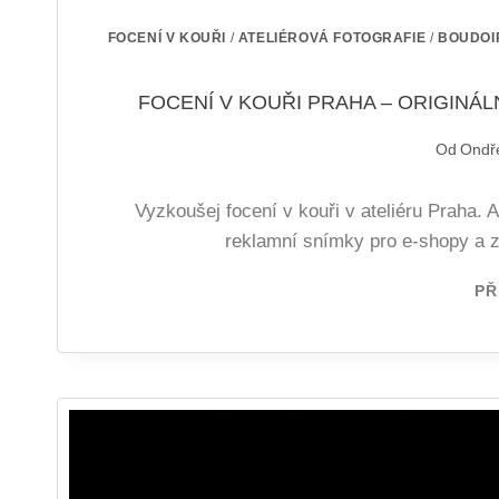
FOCENÍ V KOUŘI
/
ATELIÉROVÁ FOTOGRAFIE
/
BOUDOI
FOCENÍ V KOUŘI PRAHA – ORIGINÁ
Od
Ondř
Vyzkoušej focení v kouři v ateliéru Praha. 
reklamní snímky pro e-shopy a zn
PŘ