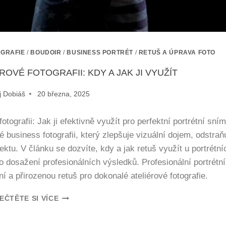
OGRAFIE
/
BOUDOIR
/
BUSINESS PORTRÉT
/
RETUŠ A ÚPRAVA FOTO
OVÉ FOTOGRAFII: KDY A JAK JI VYUŽÍT
j Dobiáš
20 března, 2025
tografii: Jak ji efektivně využít pro perfektní portrétní sní
 business fotografii, který zlepšuje vizuální dojem, odstraň
ktu. V článku se dozvíte, kdy a jak retuš využít u portrétní
o dosažení profesionálních výsledků. Profesionální portrétní
í a přirozenou retuš pro dokonalé ateliérové fotografie.
EČTĚTE SI VÍCE