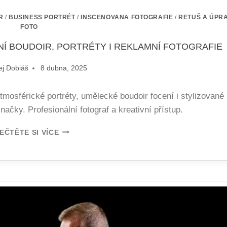
R
/
BUSINESS PORTRÉT
/
INSCENOVANA FOTOGRAFIE
/
RETUŠ A ÚPR
FOTO
LNÍ BOUDOIR, PORTRÉTY I REKLAMNÍ FOTOGRAFIE
ej Dobiáš
8 dubna, 2025
Atmosférické portréty, umělecké boudoir focení i stylizované
ačky. Profesionální fotograf a kreativní přístup.
EČTĚTE SI VÍCE