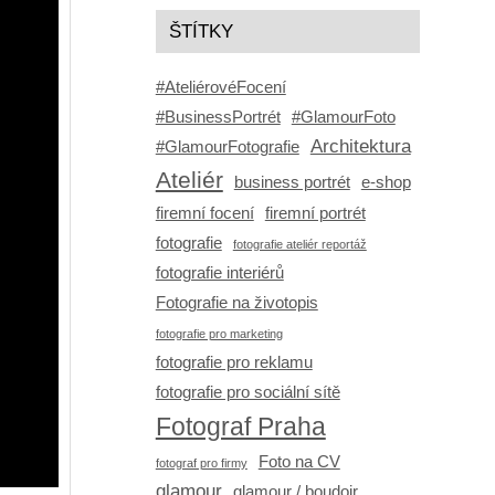
ŠTÍTKY
#AteliérovéFocení
#BusinessPortrét
#GlamourFoto
Architektura
#GlamourFotografie
Ateliér
business portrét
e-shop
firemní focení
firemní portrét
fotografie
fotografie ateliér reportáž
fotografie interiérů
Fotografie na životopis
fotografie pro marketing
fotografie pro reklamu
fotografie pro sociální sítě
Fotograf Praha
Foto na CV
fotograf pro firmy
glamour
glamour / boudoir