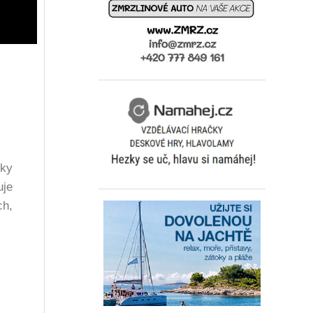
mky
uje
ch,