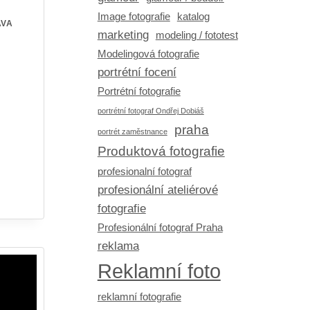
Image fotografie
katalog
AVA
marketing
modeling / fototest
Modelingová fotografie
portrétní focení
Portrétní fotografie
portrétní fotograf Ondřej Dobiáš
praha
portrét zaměstnance
Produktová fotografie
profesionalní fotograf
profesionální ateliérové
fotografie
Profesionální fotograf Praha
reklama
Reklamní foto
reklamní fotografie