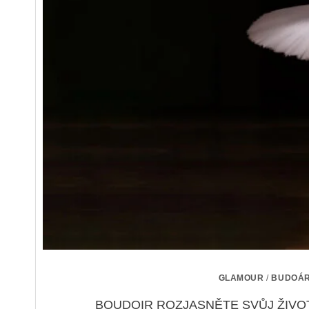
GLAMOUR
/
BUDOÁ
BOUDOIR ROZJASNĚTE SVŮJ ŽIVOT