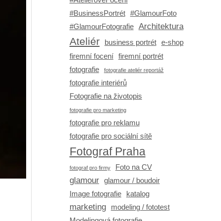
#BusinessPortrét
#GlamourFoto
Architektura
#GlamourFotografie
Ateliér
business portrét
e-shop
firemní focení
firemní portrét
fotografie
fotografie ateliér reportáž
fotografie interiérů
Fotografie na životopis
fotografie pro marketing
fotografie pro reklamu
fotografie pro sociální sítě
Fotograf Praha
Foto na CV
fotograf pro firmy
glamour
glamour / boudoir
Image fotografie
katalog
marketing
modeling / fototest
Modelingová fotografie