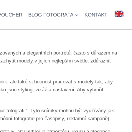
VOUCHER
BLOG FOTOGRAFA
KONTAKT
.
izovaných a elegantních portrétů, často s důrazem na
zachytit modely v jejich nejlepším světle, zdůraznit
hnik, ale také schopnost pracovat s modely tak, aby
 jsou styling, vizáž a nastavení. Aby vytvořil
ur fotografii“. Tyto snímky mohou být využívány jak
d módní fotografie pro časopisy, reklamní kampaně).
etaily, aby vytvořila atmosféru luxusu a elegance.