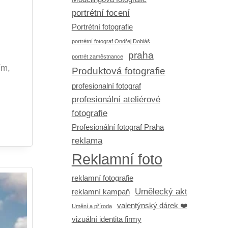
portrétní focení
Portrétní fotografie
portrétní fotograf Ondřej Dobiáš
praha
portrét zaměstnance
ím,
Produktová fotografie
profesionalní fotograf
profesionální ateliérové
fotografie
Profesionální fotograf Praha
reklama
Reklamní foto
reklamní fotografie
Umělecký akt
reklamní kampaň
valentýnský dárek ❤️
Umění a příroda
vizuální identita firmy