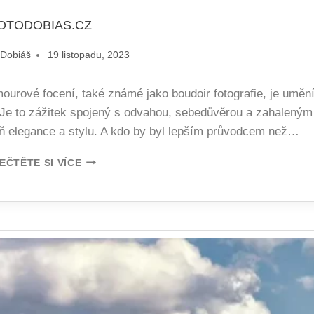
OTODOBIAS.CZ
 Dobiáš
19 listopadu, 2023
mourové focení, také známé jako boudoir fotografie, je uměn
. Je to zážitek spojený s odvahou, sebedůvěrou a zahaleným
ň elegance a stylu. A kdo by byl lepším průvodcem než…
EČTĚTE SI VÍCE