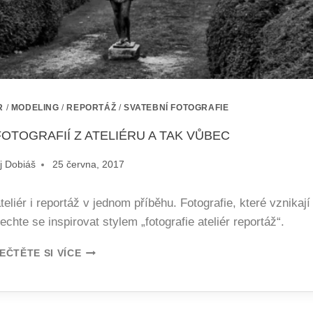
R
/
MODELING
/
REPORTÁŽ
/
SVATEBNÍ FOTOGRAFIE
FOTOGRAFIÍ Z ATELIÉRU A TAK VŮBEC
j Dobiáš
25 června, 2017
ateliér i reportáž v jednom příběhu. Fotografie, které vznikají
chte se inspirovat stylem „fotografie ateliér reportáž“.
EČTĚTE SI VÍCE