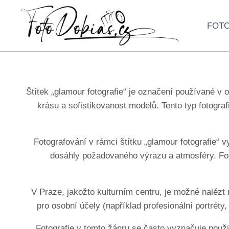
FOTO
Štítek „glamour fotografie“ je označení používané v 
krásu a sofistikovanost modelů. Tento typ fotografi
Fotografování v rámci štítku „glamour fotografie“ 
dosáhly požadovaného výrazu a atmosféry. Foto
V Praze, jakožto kulturním centru, je možné nalézt
pro osobní účely (například profesionální portréty
Fotografie
v tomto žánru se často vyznačuje použití