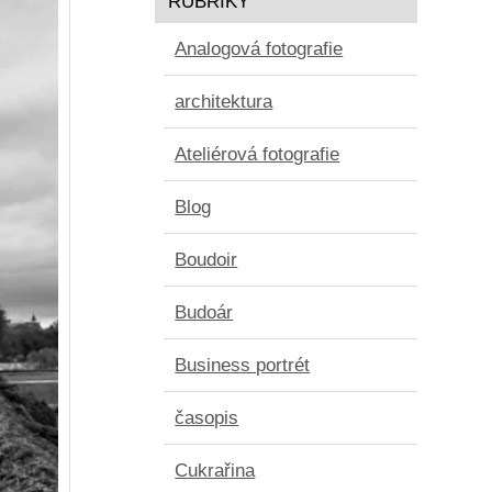
RUBRIKY
Analogová fotografie
architektura
Ateliérová fotografie
Blog
Boudoir
Budoár
Business portrét
časopis
Cukrařina