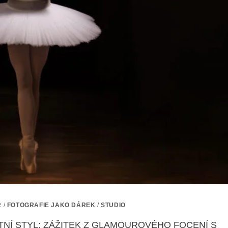
R
/
FOTOGRAFIE JAKO DÁREK
/
STUDIO
NÍ STYL: ZÁŽITEK Z GLAMOUROVÉHO FOCENÍ S