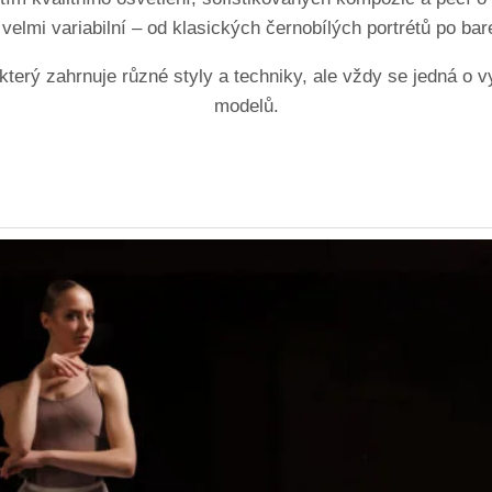
 velmi variabilní – od klasických černobílých portrétů po b
terý zahrnuje různé styly a techniky, ale vždy se jedná o v
modelů.