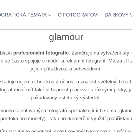
GRAFICKÁ TÉMATA
O FOTOGRAFOVI
DÁRKOVÝ 
glamour
oblasti
profesionální fotografie
. Zaměřuje na vytváření styl
e se často spojuje s módní a reklamní fotografií. Má za cíl 
jejich přitažlivost a sebevědomí.
vyžaduje nejen technickou zručnost a znalost světelných tec
graf musí mít také schopnost pracovat s různými prvky, jako
požadovaný estetický výsledek.
 mnoho talentovaných fotografů specializujících se na „glamo
, portfolia pro modely). Tak i pro komerční využití (napříkla
m kvalitního osvětlení, sofistikovaných kompozic a péčí o d