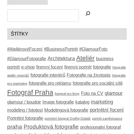
ŠTÍTKY
#AteliérovéFocení
#BusinessPortrét
#GlamourFoto
Ateliér
Architektura
#GlamourFotografie
business
portrét
e-shop
firemní focení
firemní portrét
fotografie
fotografie
fotografie interiérů
Fotografie na životopis
ateliér reportáž
fotografie
fotografie pro reklamu
fotografie pro sociální sítě
pro marketing
Fotograf Praha
glamour
Foto na CV
fotograf pro firmy
marketing
glamour / boudoir
Image fotografie
katalog
portrétní focení
modeling / fototest
Modelingová fotografie
Portrétní fotografie
portrétní fotograf Ondřej Dobiáš
portrét zaměstnance
praha
Produktová fotografie
profesionalní fotograf