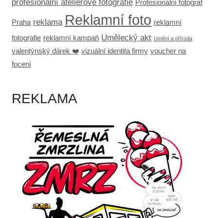
profesionální ateliérové fotografie
Profesionální fotograf
Reklamní foto
reklama
Praha
reklamní
Umělecký akt
fotografie
reklamní kampaň
Umění a příroda
valentýnský dárek ❤️
vizuální identita firmy
voucher na
focení
REKLAMA