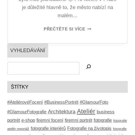
je důležité hlavně to, že město nabízí na
malém…
PŘEČTĚTE SI VÍCE
VYHLEDÁVÁNÍ
ŠTÍTKY
#AteliérovéFocení
#BusinessPortrét
#GlamourFoto
Ateliér
Architektura
#GlamourFotografie
business
portrét
e-shop
firemní focení
firemní portrét
fotografie
fotografie
fotografie interiérů
Fotografie na životopis
ateliér reportáž
fotografie