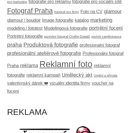
fotografie pro reklamu
fotografie pro sociální sítě
pro marketing
Fotograf Praha
glamour
Foto na CV
fotograf pro firmy
marketing
glamour / boudoir
Image fotografie
katalog
portrétní focení
modeling / fototest
Modelingová fotografie
Portrétní fotografie
portrétní fotograf Ondřej Dobiáš
portrét zaměstnance
praha
Produktová fotografie
profesionalní fotograf
profesionální ateliérové fotografie
Profesionální fotograf
Reklamní foto
reklama
Praha
reklamní
Umělecký akt
fotografie
reklamní kampaň
Umění a příroda
valentýnský dárek ❤️
vizuální identita firmy
voucher na
focení
REKLAMA