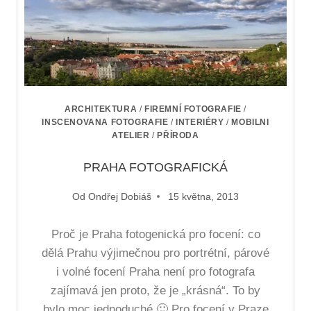
ARCHITEKTURA
/
FIREMNÍ FOTOGRAFIE
/
INSCENOVANA FOTOGRAFIE
/
INTERIÉRY
/
MOBILNI
ATELIER
/
PŘÍRODA
PRAHA FOTOGRAFICKÁ
Od
Ondřej Dobiáš
15 května, 2013
Proč je Praha fotogenická pro focení: co
dělá Prahu výjimečnou pro portrétní, párové
i volné focení Praha není pro fotografa
zajímavá jen proto, že je „krásná“. To by
bylo moc jednoduché 🙂 Pro focení v Praze