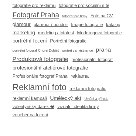
fotografie pro reklamu
fotografie pro sociální sítě
Fotograf Praha
Foto na CV
fotograf pro firmy
glamour
glamour / boudoir
Image fotografie
katalog
marketing
modeling / fototest
Modelingová fotografie
portrétní focení
Portrétní fotografie
praha
portrétní fotograf Ondřej Dobiáš
portrét zaměstnance
Produktová fotografie
profesionalní fotograf
profesionální ateliérové fotografie
reklama
Profesionální fotograf Praha
Reklamní foto
reklamní fotografie
Umělecký akt
reklamní kampaň
Umění a příroda
valentýnský dárek ❤️
vizuální identita firmy
voucher na focení