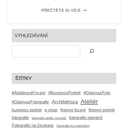
PŘEČTĚTE SI VÍCE
VYHLEDÁVÁNÍ
ŠTÍTKY
#AteliérovéFocení
#BusinessPortrét
#GlamourFoto
Ateliér
Architektura
#GlamourFotografie
business portrét
e-shop
firemní focení
firemní portrét
fotografie
fotografie interiérů
fotografie ateliér reportáž
Fotografie na životopis
fotografie pro marketing