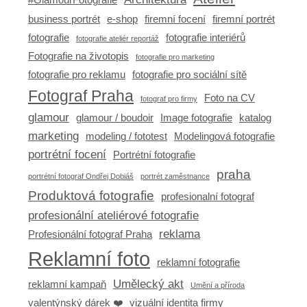
business portrét
e-shop
firemní focení
firemní portrét
fotografie
fotografie interiérů
fotografie ateliér reportáž
Fotografie na životopis
fotografie pro marketing
fotografie pro reklamu
fotografie pro sociální sítě
Fotograf Praha
Foto na CV
fotograf pro firmy
glamour
glamour / boudoir
Image fotografie
katalog
marketing
modeling / fototest
Modelingová fotografie
portrétní focení
Portrétní fotografie
praha
portrétní fotograf Ondřej Dobiáš
portrét zaměstnance
Produktová fotografie
profesionalní fotograf
profesionální ateliérové fotografie
reklama
Profesionální fotograf Praha
Reklamní foto
reklamní fotografie
Umělecký akt
reklamní kampaň
Umění a příroda
valentýnský dárek ❤️
vizuální identita firmy