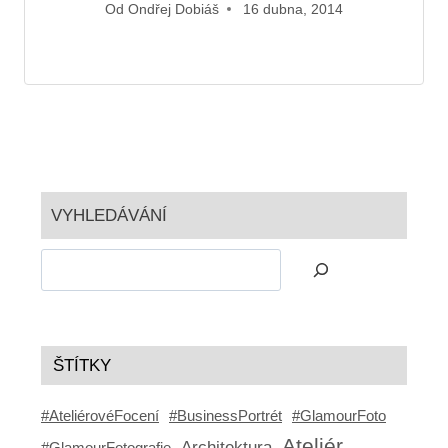
Od
Ondřej Dobiáš
16 dubna, 2014
VYHLEDÁVÁNÍ
ŠTÍTKY
#AteliérovéFocení
#BusinessPortrét
#GlamourFoto
Ateliér
Architektura
#GlamourFotografie