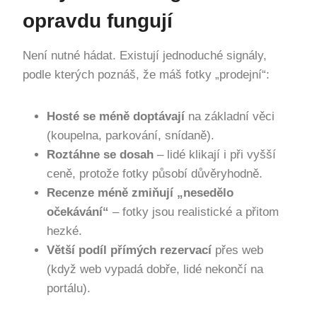
opravdu fungují
Není nutné hádat. Existují jednoduché signály,
podle kterých poznáš, že máš fotky „prodejní“:
Hosté se méně doptávají
na základní věci
(koupelna, parkování, snídaně).
Roztáhne se dosah
– lidé klikají i při vyšší
ceně, protože fotky působí důvěryhodně.
Recenze méně zmiňují „nesedělo
očekávání“
– fotky jsou realistické a přitom
hezké.
Větší podíl přímých rezervací
přes web
(když web vypadá dobře, lidé nekončí na
portálu).