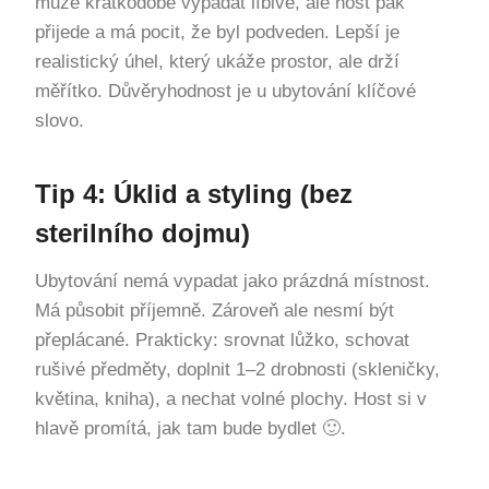
může krátkodobě vypadat líbivě, ale host pak
přijede a má pocit, že byl podveden. Lepší je
realistický úhel, který ukáže prostor, ale drží
měřítko. Důvěryhodnost je u ubytování klíčové
slovo.
Tip 4: Úklid a styling (bez
sterilního dojmu)
Ubytování nemá vypadat jako prázdná místnost.
Má působit příjemně. Zároveň ale nesmí být
přeplácané. Prakticky: srovnat lůžko, schovat
rušivé předměty, doplnit 1–2 drobnosti (skleničky,
květina, kniha), a nechat volné plochy. Host si v
hlavě promítá, jak tam bude bydlet 🙂.