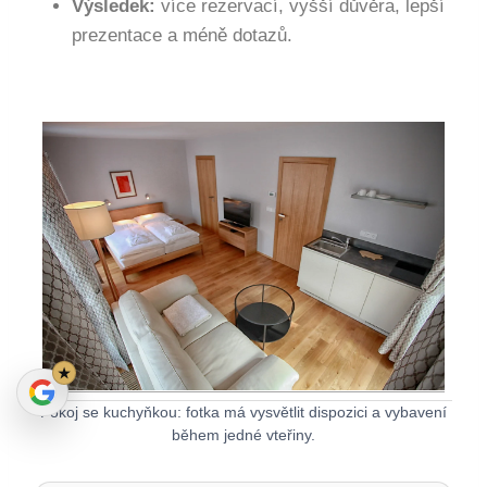
Výsledek:
více rezervací, vyšší důvěra, lepší
prezentace a méně dotazů.
★
Pokoj se kuchyňkou: fotka má vysvětlit dispozici a vybavení
během jedné vteřiny.