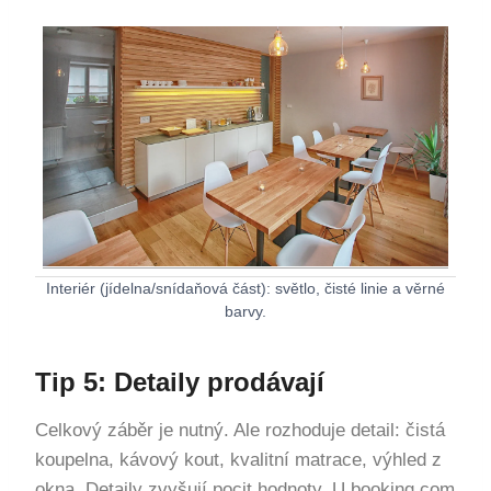
Interiér (jídelna/snídaňová část): světlo, čisté linie a věrné
barvy.
Tip 5: Detaily prodávají
Celkový záběr je nutný. Ale rozhoduje detail: čistá
koupelna, kávový kout, kvalitní matrace, výhled z
okna. Detaily zvyšují pocit hodnoty. U booking.com