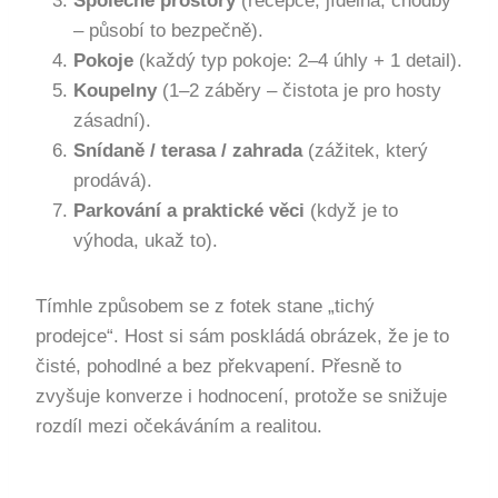
Společné prostory
(recepce, jídelna, chodby
– působí to bezpečně).
Pokoje
(každý typ pokoje: 2–4 úhly + 1 detail).
Koupelny
(1–2 záběry – čistota je pro hosty
zásadní).
Snídaně / terasa / zahrada
(zážitek, který
prodává).
Parkování a praktické věci
(když je to
výhoda, ukaž to).
Tímhle způsobem se z fotek stane „tichý
prodejce“. Host si sám poskládá obrázek, že je to
čisté, pohodlné a bez překvapení. Přesně to
zvyšuje konverze i hodnocení, protože se snižuje
rozdíl mezi očekáváním a realitou.