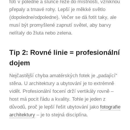
fotí v poledne a slunce řeže do místnosti, vzniknou
přepaly a tmavé rohy. Lepší je měkké světlo
(dopoledne/odpoledne). Večer se dá fotit taky, ale
musí být promyšlené zapnutí světel, aby barvy
nelítaly do žluta nebo zelena.
Tip 2: Rovné linie = profesionální
dojem
Nejčastější chyba amatérských fotek je „padající“
stěna. U architektury a ubytování je to extrémně
vidět. Profesionální focení drží vertikály rovně –
host má pocit řádu a kvality. Tohle je jeden z
důvodů, proč je lepší řešit ubytování jako
fotografie
architektury
– je to stejná disciplína.