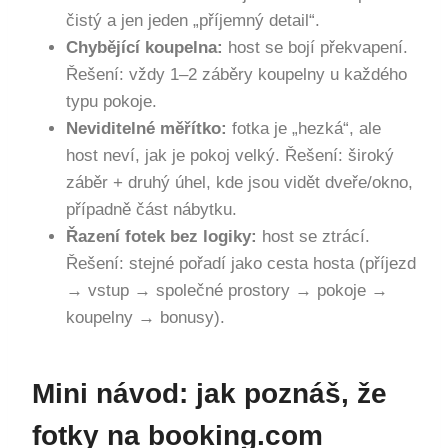
čistý a jen jeden „příjemný detail“.
Chybějící koupelna:
host se bojí překvapení.
Řešení: vždy 1–2 záběry koupelny u každého
typu pokoje.
Neviditelné měřítko:
fotka je „hezká“, ale
host neví, jak je pokoj velký. Řešení: široký
záběr + druhý úhel, kde jsou vidět dveře/okno,
případně část nábytku.
Řazení fotek bez logiky:
host se ztrácí.
Řešení: stejné pořadí jako cesta hosta (příjezd
→ vstup → společné prostory → pokoje →
koupelny → bonusy).
Mini návod: jak poznáš, že
fotky na booking.com