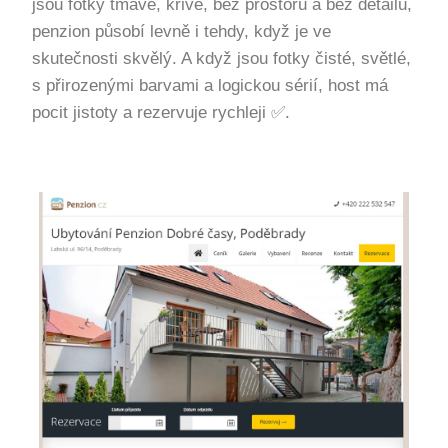
jsou fotky tmavé, křivé, bez prostoru a bez detailů,
penzion působí levně i tehdy, když je ve
skutečnosti skvělý. A když jsou fotky čisté, světlé,
s přirozenými barvami a logickou sérií, host má
pocit jistoty a rezervuje rychleji ✅.