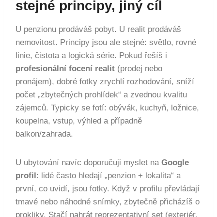
stejné principy, jiný cíl
U penzionu prodáváš pobyt. U realit prodáváš
nemovitost. Principy jsou ale stejné: světlo, rovné
linie, čistota a logická série. Pokud řešíš i
profesionální focení realit
(prodej nebo
pronájem), dobré fotky zrychlí rozhodování, sníží
počet „zbytečných prohlídek“ a zvednou kvalitu
zájemců. Typicky se fotí: obývák, kuchyň, ložnice,
koupelna, vstup, výhled a případně
balkon/zahrada.
U ubytování navíc doporučuji myslet na
Google
profil
: lidé často hledají „penzion + lokalita“ a
první, co uvidí, jsou fotky. Když v profilu převládají
tmavé nebo náhodné snímky, zbytečně přicházíš o
prokliky. Stačí nahrát reprezentativní set (exteriér,